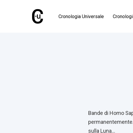
Skip
Skip
links
to
Cronologia Universale
Cronolog
primary
navigation
Skip
Published
to
on:
content
Post
navigati
Bande di Homo Sapi
permanentemente. E 
sulla Luna…