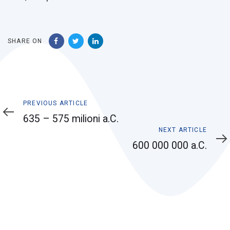
SHARE ON
Previous
PREVIOUS ARTICLE
Article
635 – 575 milioni a.C.
Next
NEXT ARTICLE
Article
600 000 000 a.C.