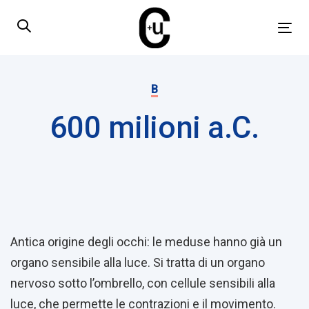
Skip
Skip
links
to
Tog
primary
nav
navigation
Published
Skip
on:
B
to
600 milioni a.C.
content
Post
navigation
Antica origine degli occhi: le meduse hanno già un
organo sensibile alla luce. Si tratta di un organo
nervoso sotto l’ombrello, con cellule sensibili alla
luce, che permette le contrazioni e il movimento.