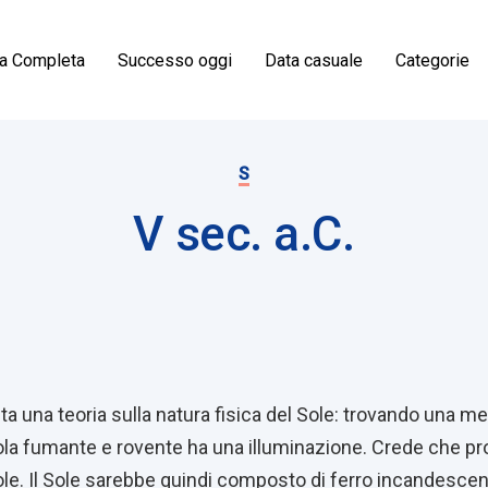
ia Completa
Successo oggi
Data casuale
Categorie
S
V sec. a.C.
on
 una teoria sulla natura fisica del Sole: trovando una m
dola fumante e rovente ha una illuminazione. Crede che p
ole. Il Sole sarebbe quindi composto di ferro incandesce