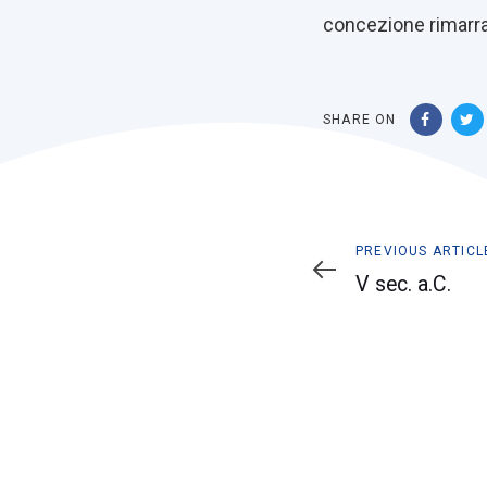
concezione rimarra’
SHARE ON
Previous
PREVIOUS ARTICL
Article
V sec. a.C.