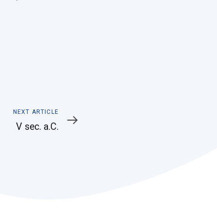
Next
NEXT ARTICLE
Article
V sec. a.C.