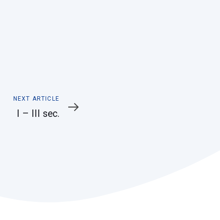
Next
NEXT ARTICLE
Article
I – III sec.