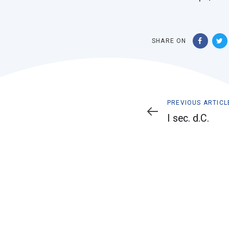
SHARE ON
Previous
PREVIOUS ARTICL
Article
I sec. d.C.