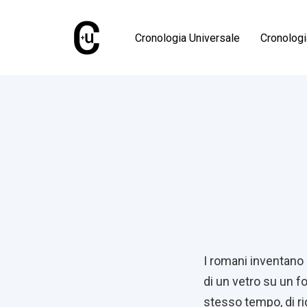
Skip
Skip
links
to
Cronologia Universale
Cronolog
primary
navigation
Skip
Published
to
on:
content
Post
navigati
I romani inventano g
di un vetro su un fo
stesso tempo, di ri