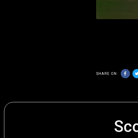
SHARE ON
Sco