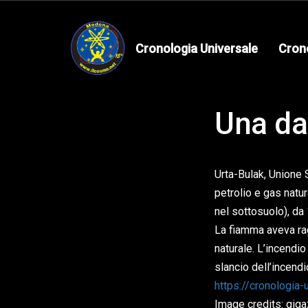
Skip
Skip
links
to
primary
Cronologia Universale
Cron
navigation
Skip
to
Published
Una da
content
on:
Urta-Bulak, Unione 
petrolio e gas natu
nel sottosuolo), da 
La fiamma aveva rag
naturale. L’incendio
slancio dell’incendi
https://cronologia
Image credits: giga