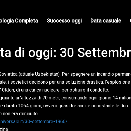
ologia Completa
Successo oggi
Data casuale
ta di oggi: 30 Settemb
Sovietica (attuale Uzbekistan). Per spegnere un incendio perman
rale, i sovietici decidono per una soluzione drastica: l’esplosion
10Kton, di una carica nucleare, per ostruire il condotto.
giunto un’altezza di 70 metri, consumando ogni giorno 14 milioni
 è durato 1064 giorni, ovvero quasi tre anni, e nonostante le dure a
o non era diminuito:
-universale.it/30-settembre-1966/
zine.