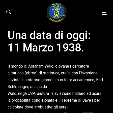
Skip
Skip
links
to
Tog
primary
nav
navigation
Skip
Una data di oggi:
Published
to
on:
11 Marzo 1938.
content
Il mondo di Abraham Wald, giovane ricercatore
austriaco (ebreo) di statistica, crolla con l’invasione
nazista. Lo stesso giorno il suo tutor accademico, Karl
Schlesinger, si suicida.
Wald, negli USA, aiutera’ la aviazione militare ad usare
la probabilita’ condizionata e il Teorema di Bayes per
calcolare dove irrobustire gli aerei: