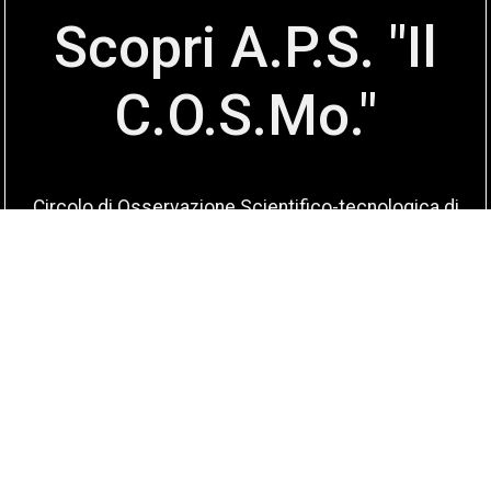
Scopri A.P.S. "Il
C.O.S.Mo."
Circolo di Osservazione Scientifico-tecnologica di
Modena.
Missione: divulgare scienza a tutti
Scopri di più
Cookie
•
Privacy