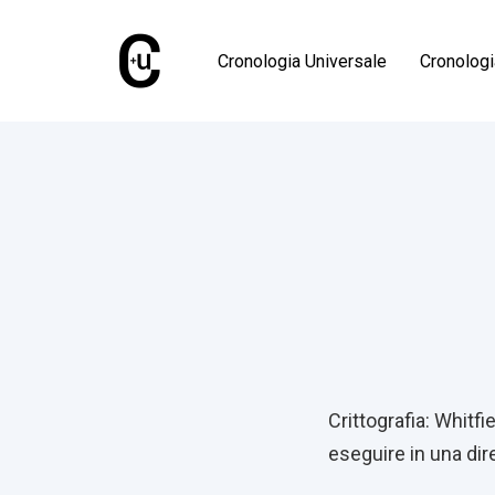
Skip
Skip
links
to
Cronologia Universale
Cronolog
primary
navigation
Skip
Published
to
on:
content
Post
navigati
Crittografia: Whitf
eseguire in una dire