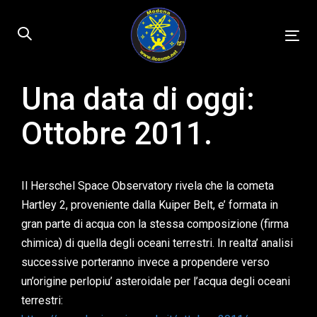
Skip
Skip
links
to
Tog
primary
nav
navigation
Skip
Una data di oggi:
Published
to
on:
Ottobre 2011.
content
Il Herschel Space Observatory rivela che la cometa
Hartley 2, proveniente dalla Kuiper Belt, e’ formata in
gran parte di acqua con la stessa composizione (firma
chimica) di quella degli oceani terrestri. In realta’ analisi
successive porteranno invece a propendere verso
un’origine perlopiu’ asteroidale per l’acqua degli oceani
terrestri: