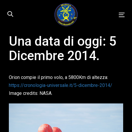
Skip
Skip
links
to
Tog
primary
nav
navigation
Skip
Una data di oggi: 5
Published
to
on:
Dicembre 2014.
content
Orion compie il primo volo, a 5800Km di altezza:
https://cronologia-universale.it/5-dicembre-2014/
Image credits: NASA.