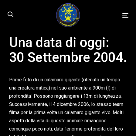
Skip
Skip
links
to
Tog
primary
nav
navigation
Skip
Una data di oggi:
Published
to
on:
30 Settembre 2004.
content
Prime foto di un calamaro gigante (ritenuto un tempo
una creatura mitica) nel suo ambiente a 900m (!) di
profondita’. Possono raggiungere i 13m di lunghezza.
Successivamente, il 4 dicembre 2006, lo stesso team
filma per la prima volta un calamaro gigante vivo. Molti
aspetti della vita di questo animale rimangono
comunque poco noti, data l’enorme profondita del loro