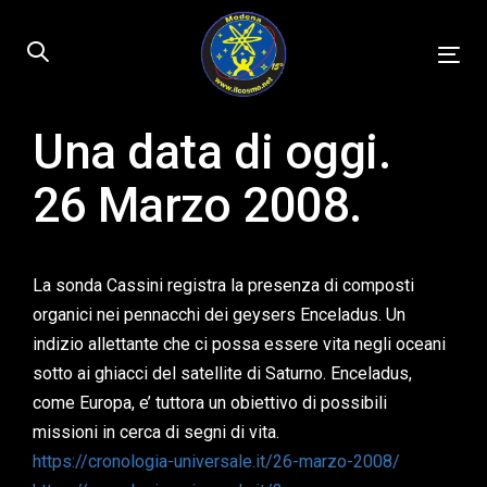
Skip
Skip
links
to
Tog
primary
nav
navigation
Skip
Una data di oggi.
Published
to
on:
26 Marzo 2008.
content
La sonda Cassini registra la presenza di composti
organici nei pennacchi dei geysers Enceladus. Un
indizio allettante che ci possa essere vita negli oceani
sotto ai ghiacci del satellite di Saturno. Enceladus,
come Europa, e’ tuttora un obiettivo di possibili
missioni in cerca di segni di vita.
https://cronologia-universale.it/26-marzo-2008/