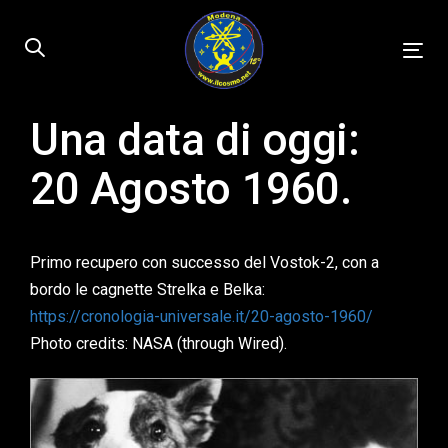
Skip
Skip
links
to
Tog
primary
nav
navigation
Skip
Una data di oggi:
Published
to
on:
20 Agosto 1960.
content
Primo recupero con successo del Vostok-2, con a
bordo le cagnette Strelka e Belka:
https://cronologia-universale.it/20-agosto-1960/
Photo credits: NASA (through Wired).