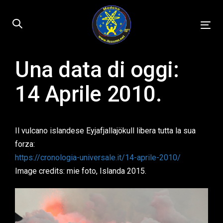
Skip
Skip
links
to
Tog
primary
nav
navigation
Skip
Una data di oggi:
Published
to
on:
14 Aprile 2010.
content
Il vulcano islandese Eyjafjallajökull libera tutta la sua
forza:
https://cronologia-universale.it/14-aprile-2010/
Image credits: mie foto, Islanda 2015.