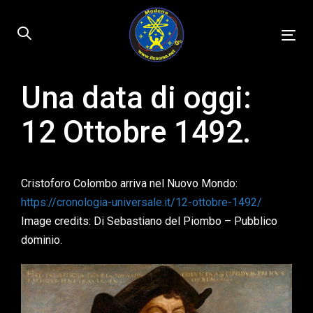
Skip
Skip
links
to
Tog
primary
nav
navigation
Skip
Una data di oggi:
Published
to
on:
12 Ottobre 1492.
content
Cristoforo Colombo arriva nel Nuovo Mondo:
https://cronologia-universale.it/12-ottobre-1492/
Image credits: Di Sebastiano del Piombo – Pubblico
dominio.