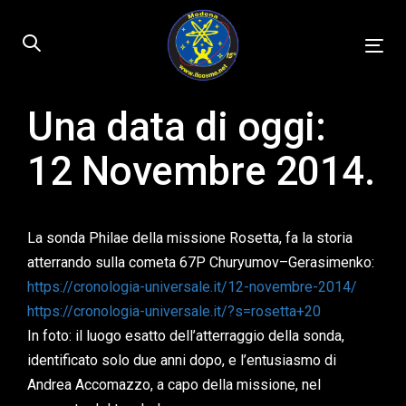
Skip
Skip
links
to
Tog
primary
nav
navigation
Skip
Una data di oggi:
Published
to
on:
12 Novembre 2014.
content
La sonda Philae della missione Rosetta, fa la storia
atterrando sulla cometa 67P Churyumov–Gerasimenko:
https://cronologia-universale.it/12-novembre-2014/
https://cronologia-universale.it/?s=rosetta+20
In foto: il luogo esatto dell’atterraggio della sonda,
identificato solo due anni dopo, e l’entusiasmo di
Andrea Accomazzo, a capo della missione, nel