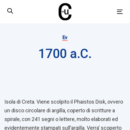
Skip
Skip
links
to
Tog
primary
nav
navigation
Published
Skip
on:
Ev
to
1700 a.C.
content
Post
navigation
Isola di Creta. Viene scolpito il Phaistos Disk, ovvero
un disco circolare di argilla, coperto di scritture a
spirale, con 241 segni o lettere, molto elaborati ed
evidentemente stampati sull’argilla. Verra’ scoperto